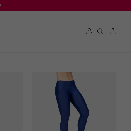
!
Konto
Einkaufswag
Suchen