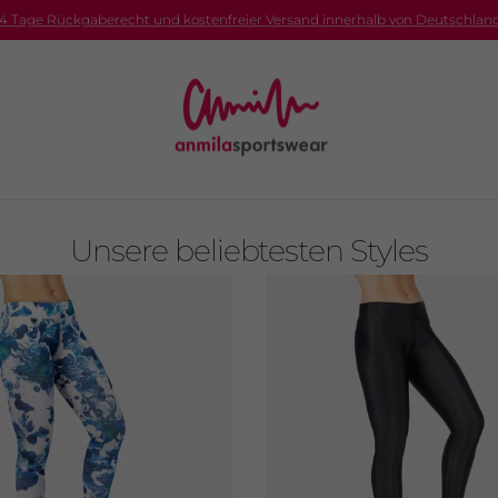
14 Tage Rückgaberecht und kostenfreier Versand innerhalb von Deutschland
Unsere beliebtesten Styles